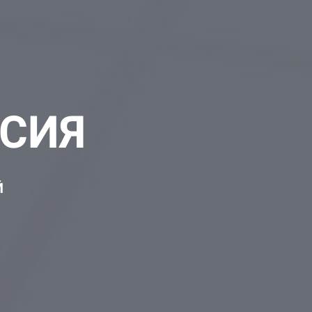
РСИЯ
Й